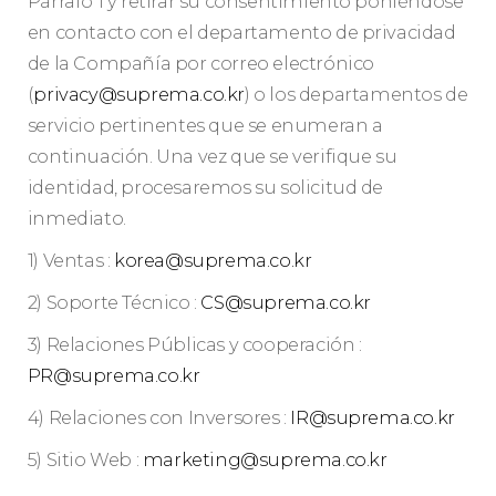
Párrafo 1 y retirar su consentimiento poniéndose
en contacto con el departamento de privacidad
de la Compañía por correo electrónico
(
privacy@suprema.co.kr
) o los departamentos de
servicio pertinentes que se enumeran a
continuación. Una vez que se verifique su
identidad, procesaremos su solicitud de
inmediato.
1) Ventas :
korea@suprema.co.kr
2) Soporte Técnico :
CS@suprema.co.kr
3) Relaciones Públicas y cooperación :
PR@suprema.co.kr
4) Relaciones con Inversores :
IR@suprema.co.kr
5) Sitio Web :
marketing@suprema.co.kr