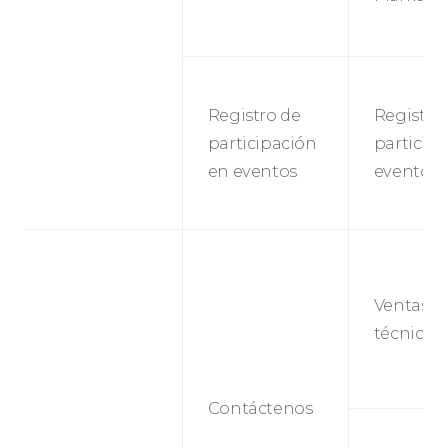
Registro de
Registro
participación
particip
en eventos
eventos
Ventas y
técnico
Contáctenos