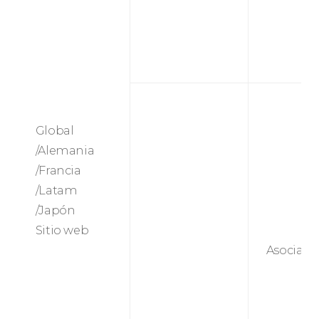
Global
/Alemania
/Francia
/Latam
/Japón
Sitio web
Asociaci