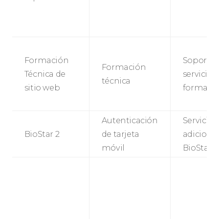
Formación
Soporte 
Formación
Técnica de
servicio 
técnica
sitio web
formació
Autenticación
Servicios
BioStar 2
de tarjeta
adicional
móvil
BioStar 2