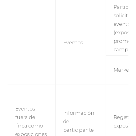
Participa
solicitud
eventos
(exposici
promoci
Eventos
campañas
Marketi
Eventos
Información
fuera de
Registro
del
línea como
exposicio
participante
exposiciones