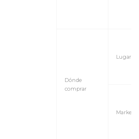
Lugar d
Dónde
comprar
Marketi