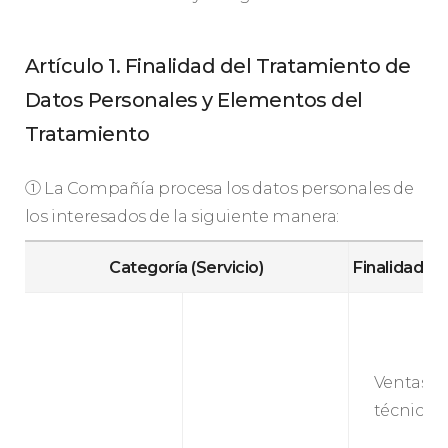
Artículo 1. Finalidad del Tratamiento de
Datos Personales y Elementos del
Tratamiento
① La Compañía procesa los datos personales de
los interesados de la siguiente manera:
Categoría (Servicio)
Finalidad de
Ventas y
técnico