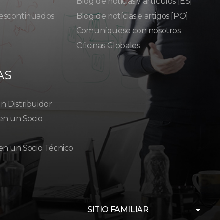
Blog de noticias y artículos [ES]
escontinuados
Blog de notícias e artigos [PO]
Comuníquese con nosotros
Oficinas Globales
AS
 Distribuidor
en un Socio
en un Socio Técnico
SITIO FAMILIAR