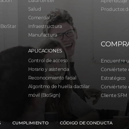
ración
Data center
Aprendizaje
Salud
Productos d
Comercial
 BioStar
Infraestructura
Manufactura
COMPR
APLICACIONES
Control de acceso
Encuentre un
Horario y asistencia
Conviértete 
Reconocimiento facial
Estratégico
Algoritmo de huella dactilar
Conviértete 
móvil (BioSign)
Cliente SFM
S
CUMPLIMIENTO
CÓDIGO DE CONDUCTA