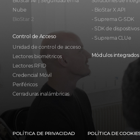
BioStar Air | Seguridad en la
Soluciones de integ
Nube
- BioStar X API
BioStar 2
- Suprema G-SDK
- SDK de dispositivos
Control de Acceso
- Suprema CLUe
Unidad de control de acceso
Módulos integrados
Lectores biométricos
Lectores RFID
Credencial Móvil
Periféricos
Cerraduras inalámbricas
POLÍTICA DE PRIVACIDAD
POLÍTICA DE COOKIE