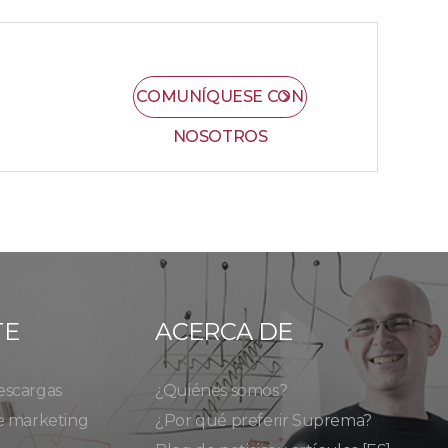
COMUNÍQUESE CON
NOSOTROS
TE
ACERCA DE
escargas
¿Quiénes somos?
e marketing
¿Por qué preferir Suprema?