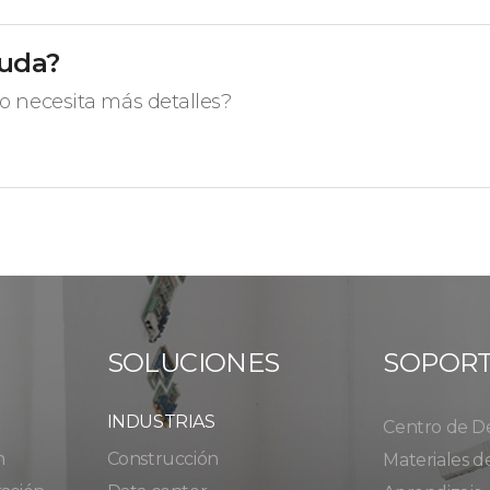
yuda?
o necesita más detalles?
SOLUCIONES
SOPOR
INDUSTRIAS
Centro de D
n
Construcción
Materiales d