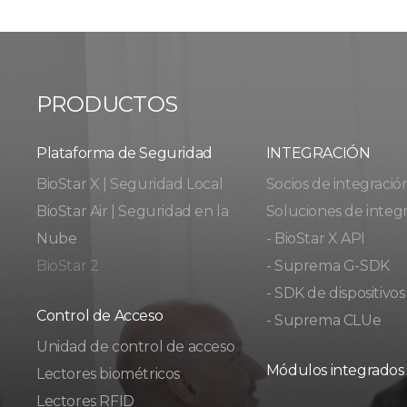
PRODUCTOS
Plataforma de Seguridad
INTEGRACIÓN
BioStar X | Seguridad Local
Socios de integració
BioStar Air | Seguridad en la
Soluciones de integ
Nube
- BioStar X API
BioStar 2
- Suprema G-SDK
- SDK de dispositivos
Control de Acceso
- Suprema CLUe
Unidad de control de acceso
Módulos integrados
Lectores biométricos
Lectores RFID