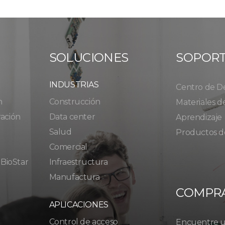
SOLUCIONES
SOPOR
INDUSTRIAS
Centro de D
n
Construcción
Materiales d
ración
Data center
Aprendizaje
Salud
Productos d
Comercial
 BioStar
Infraestructura
Manufactura
COMPR
APLICACIONES
Control de acceso
Encuentre un