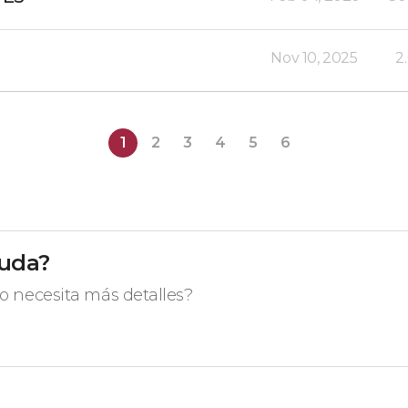
Nov 10, 2025
2
1
2
3
4
5
6
yuda?
o necesita más detalles?