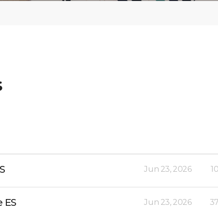
s
ES
Jun 23, 2026
1
e ES
Jun 23, 2026
37