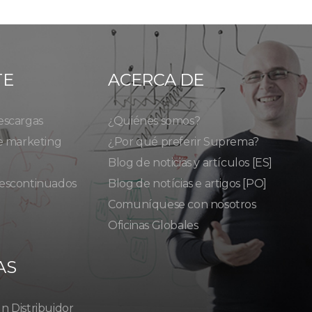
TE
ACERCA DE
escargas
¿Quiénes somos?
e marketing
¿Por qué preferir Suprema?
Blog de noticias y artículos [ES]
escontinuados
Blog de notícias e artigos [PO]
Comuníquese con nosotros
Oficinas Globales
AS
 Distribuidor