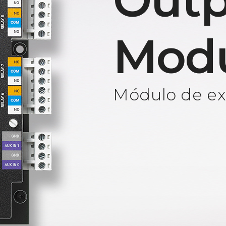
Outp
Mod
Módulo de ext