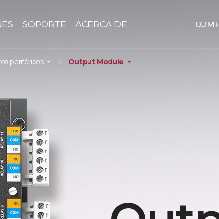
NES
SOPORTE
ACERCA DE
COM
vos periféricos
Output Module