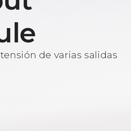
ut
ule
ensión de varias salidas