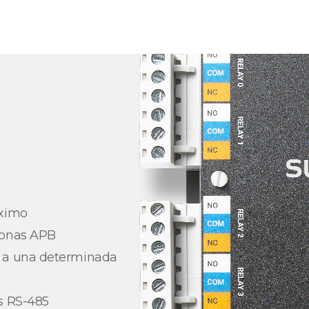
áximo
zonas APB
s a una determinada
s RS-485