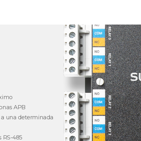
áximo
zonas APB
s a una determinada
s RS-485