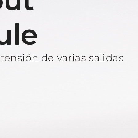
ut
ule
ensión de varias salidas