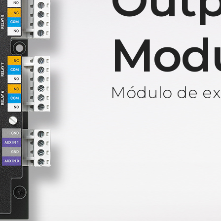
Outp
Mod
Módulo de ext