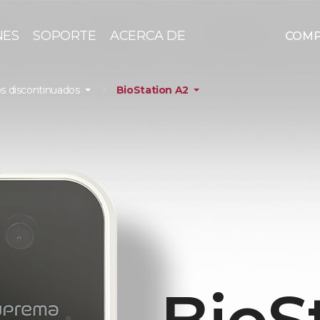
NES
SOPORTE
ACERCA DE
COM
s discontinuados
BioStation A2