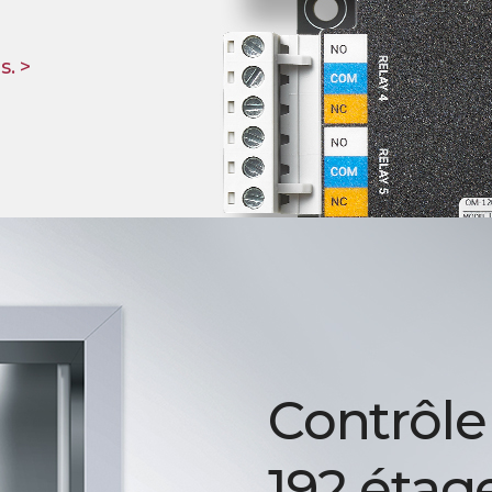
s. >
Contrôle
192 étag