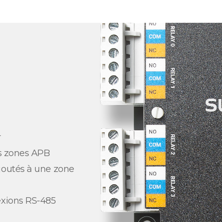
r
es zones APB
joutés à une zone
exions RS-485