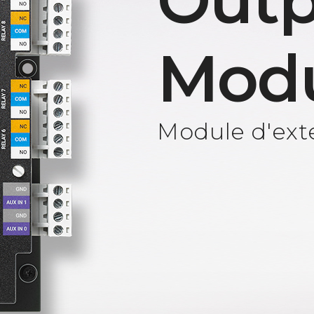
Outp
Mod
Module d'exte