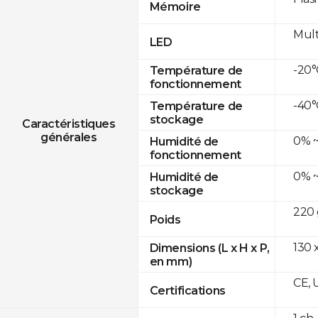
Mémoire
Mult
LED
-20°
Température de
fonctionnement
-40°
Température de
stockage
Caractéristiques
générales
0% ~
Humidité de
fonctionnement
0% ~
Humidité de
stockage
220 
Poids
130 x
Dimensions (L x H x P,
en mm)
CE, 
Certifications