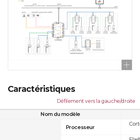
Caractéristiques
Défilement vers la gauche/droite
Nom du modèle
Cor
Processeur
Flas