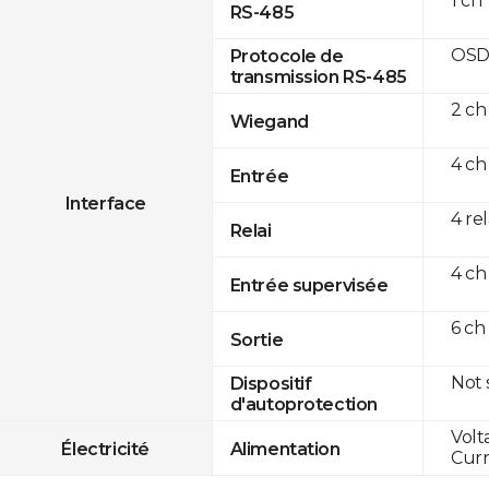
1 ch
RS-485
OSD
Protocole de
transmission RS-485
2 ch
Wiegand
4 ch
Entrée
Interface
4 re
Relai
4 ch
Entrée supervisée
6 ch
Sortie
Not
Dispositif
d'autoprotection
Volt
Électricité
Alimentation
Curr