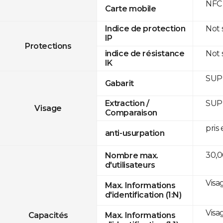
NFC
Carte mobile
Not
Indice de protection
IP
Protections
Not
indice de résistance
IK
SUP
Gabarit
SUP
Extraction /
Visage
Comparaison
pris
anti-usurpation
30,
Nombre max.
d'utilisateurs
Visa
Max. Informations
d'identification (1:N)
Visa
Capacités
Max. Informations