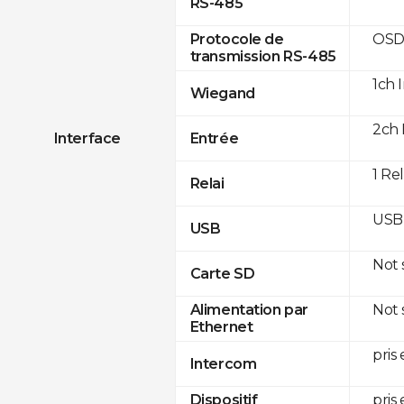
RS-485
OSD
Protocole de
transmission RS-485
1ch 
Wiegand
2ch 
Interface
Entrée
1 Re
Relai
USB 
USB
Not
Carte SD
Not
Alimentation par
Ethernet
pris
Intercom
pris
Dispositif