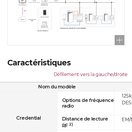
Caractéristiques
Défilement vers la gauche/droite
Nom du modèle
125k
Options de fréquence
DESF
radio
Credential
Distance de lecture
EM/M
2)
RF