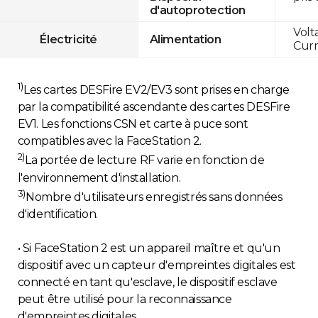
d'autoprotection
Volt
Électricité
Alimentation
Curr
1)
Les cartes DESFire EV2/EV3 sont prises en charge
par la compatibilité ascendante des cartes DESFire
EV1. Les fonctions CSN et carte à puce sont
compatibles avec la FaceStation 2.
2)
La portée de lecture RF varie en fonction de
l'environnement d'installation.
3)
Nombre d'utilisateurs enregistrés sans données
d'identification.
• Si FaceStation 2 est un appareil maître et qu'un
dispositif avec un capteur d'empreintes digitales est
connecté en tant qu'esclave, le dispositif esclave
peut être utilisé pour la reconnaissance
d'empreintes digitales.