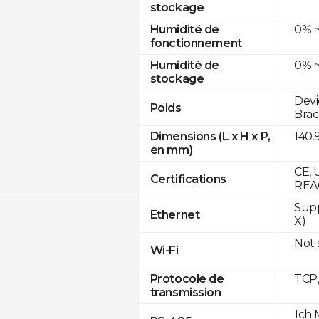
stockage
0% ~
Humidité de
fonctionnement
0% ~
Humidité de
stockage
Devi
Poids
Brac
140.
Dimensions (L x H x P,
en mm)
CE, 
Certifications
REA
Supp
Ethernet
X)
Not
Wi-Fi
TCP
Protocole de
transmission
1ch 