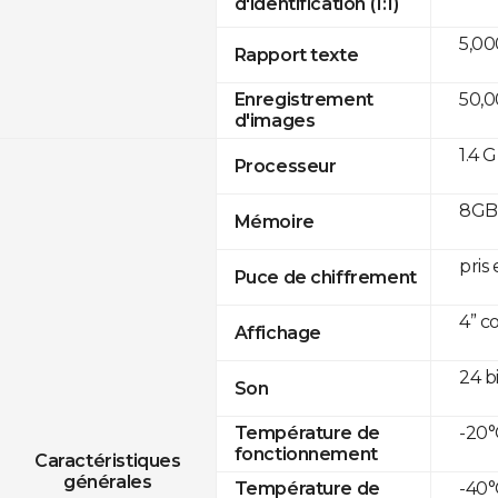
d'identification (1:1)
5,00
Rapport texte
50,
Enregistrement
d'images
1.4 
Processeur
8GB 
Mémoire
pris
Puce de chiffrement
4” c
Affichage
24 b
Son
-20°
Température de
fonctionnement
Caractéristiques
générales
-40°
Température de