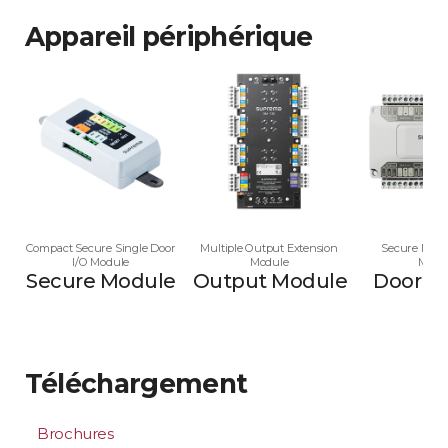
Appareil périphérique
Compact Secure Single Door
Multiple Output Extension
Secure Multi
I/O Module
Module
Modu
Secure Module
Output Module
Door M
Téléchargement
Brochures