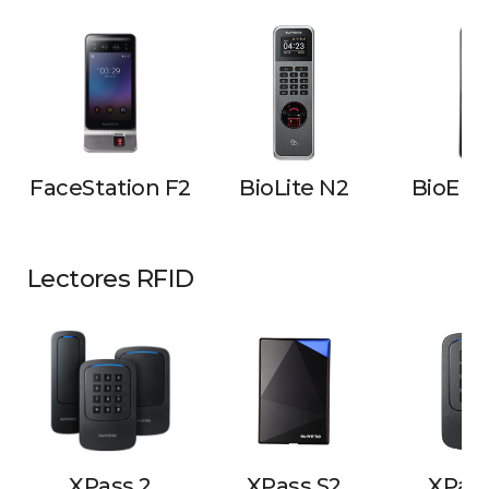
FaceStation F2
BioLite N2
BioEnt
Lectores RFID
XPass 2
XPass S2
XPas