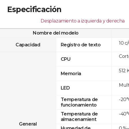
Especificación
Desplazamiento a izquierda y derecha
Nombre del modelo
10 c
Capacidad
Registro de texto
Cor
CPU
512 
Memoria
Mult
LED
-20°
Temperatura de
funcionamiento
-40°
Temperatura de
almacenamient
General
0 %–
Humedad de