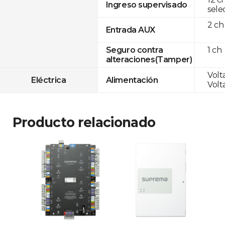
Ingreso supervisado
sele
2 ch
Entrada AUX
1 ch
Seguro contra
alteraciones(Tamper)
Volta
Eléctrica
Alimentación
Volta
Producto relacionado