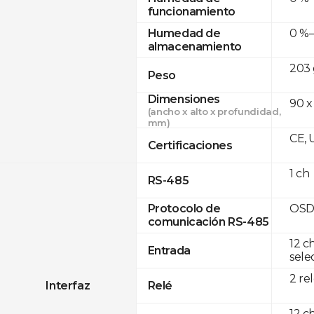
funcionamiento
0 %–
Humedad de
almacenamiento
203 
Peso
Dimensiones
90 x
(ancho x alto x profundidad,
mm)
CE, 
Certificaciones
1 ch
RS-485
OSD
Protocolo de
comunicación RS-485
12 c
Entrada
sele
2 re
Interfaz
Relé
12 c