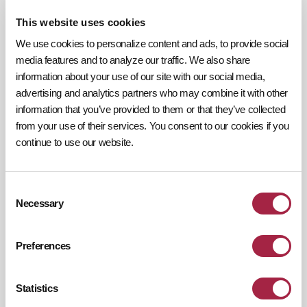
fallas en el suministro de energía, o estado de
This website uses cookies
red (encendido/apagado) con el dispositivo
maestro.
We use cookies to personalize content and ads, to provide social
media features and to analyze our traffic. We also share
information about your use of our site with our social media,
advertising and analytics partners who may combine it with other
information that you’ve provided to them or that they’ve collected
from your use of their services. You consent to our cookies if you
continue to use our website.
Consent
Necessary
Selection
Preferences
Statistics