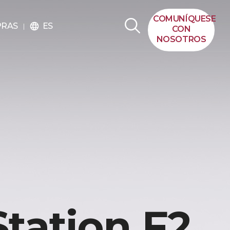
COMUNÍQUESE
ES
PRAS
language
CON
NOSOTROS
tation F2