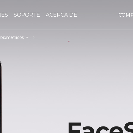
NES
SOPORTE
ACERCA DE
COM
 biométricos
FaceS