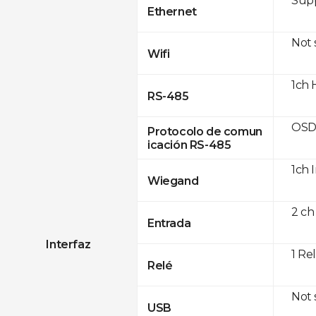
Supp
Ethernet
Not
Wifi
1ch 
RS-485
OSD
Protocolo de comun
icación RS-485
1ch 
Wiegand
2 ch
Entrada
Interfaz
1 Re
Relé
Not
USB