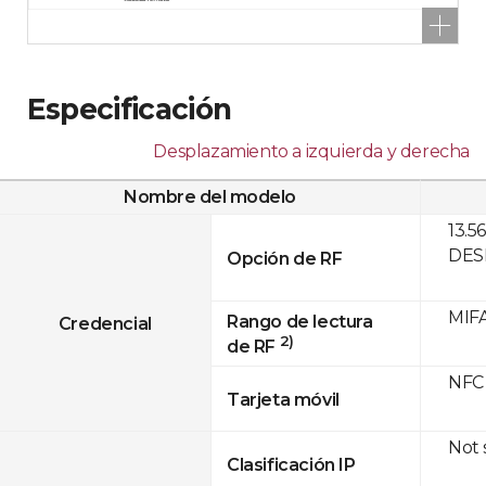
Especificación
Desplazamiento a izquierda y derecha
Nombre del modelo
13.5
DESF
Opción de RF
MIFA
Rango de lectura
Credencial
2)
de RF
NFC
Tarjeta móvil
Not
Clasificación IP