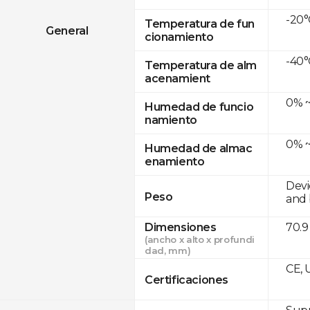
-20°
Temperatura de fun
General
cionamiento
-40°
Temperatura de alm
acenamient
0% ~
Humedad de funcio
namiento
0% ~
Humedad de almac
enamiento
Devi
Peso
and 
Dimensiones
70.9
(ancho x alto x profundi
dad, mm)
CE, 
Certificaciones