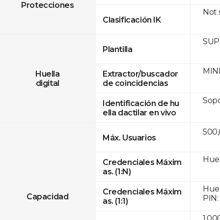
Protecciones
Not
Clasificación IK
SUPR
Plantilla
MINE
Huella
Extractor/buscador
digital
de coincidencias
Sop
Identificación de hu
ella dactilar en vivo
500
Máx. Usuarios
Huel
Credenciales Máxim
as. (1:N)
Huel
Credenciales Máxim
Capacidad
PIN:
as. (1:1)
1,00