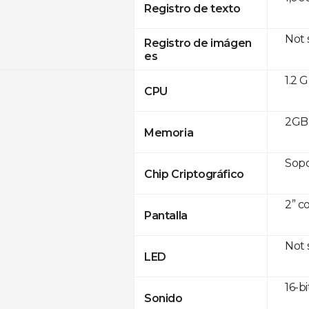
Registro de texto
Not
Registro de imágen
es
1.2 
CPU
2GB 
Memoria
Sop
Chip Criptográfico
2” c
Pantalla
Not
LED
16-bi
Sonido