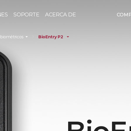
NES
SOPORTE
ACERCA DE
COM
 biométricos
BioEntry P2