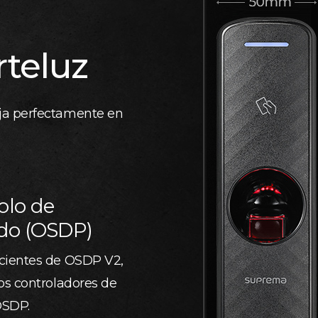
rteluz
ja perfectamente en
olo de
ado (OSDP)
cientes de OSDP V2,
os controladores de
OSDP.