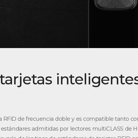
 tarjetas inteligent
ta RFID de frecuencia doble y es compatible tanto c
FID estándares admitidas por lectores multiCLASS de 