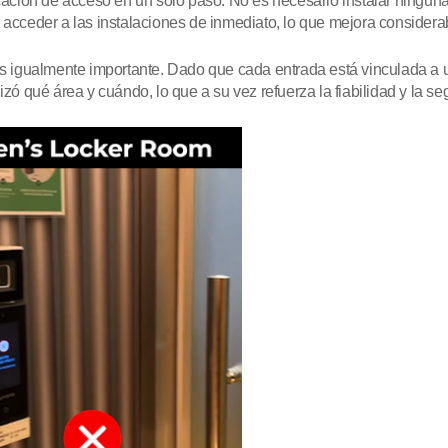
cación de acceso en un solo paso. No es necesario instalar ninguna 
 acceder a las instalaciones de inmediato, lo que mejora considerab
es igualmente importante. Dado que cada entrada está vinculada a un
zó qué área y cuándo, lo que a su vez refuerza la fiabilidad y la se