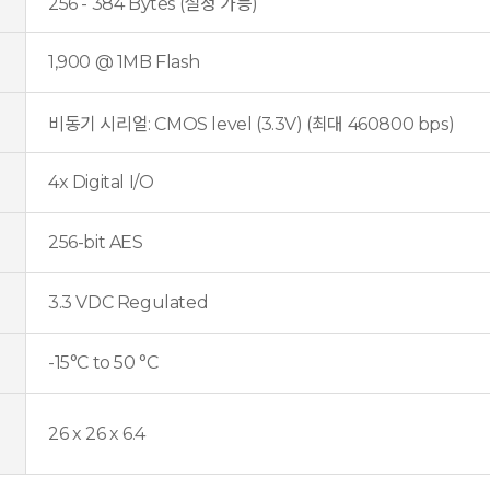
256 - 384 Bytes (설정 가능)
1,900 @ 1MB Flash
비동기 시리얼: CMOS level (3.3V) (최대 460800 bps)
4x Digital I/O
256-bit AES
3.3 VDC Regulated
-15°C to 50 °C
26 x 26 x 6.4