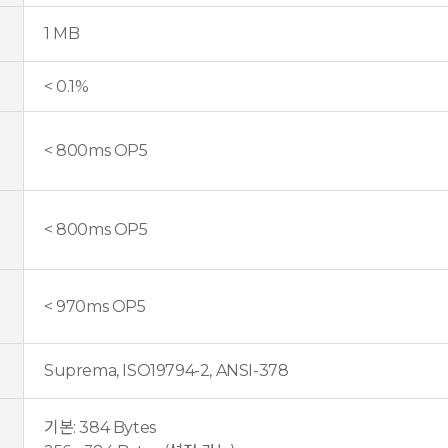
1 MB
< 0.1%
< 800ms OP5
< 800ms OP5
< 970ms OP5
Suprema, ISO19794-2, ANSI-378
기본: 384 Bytes