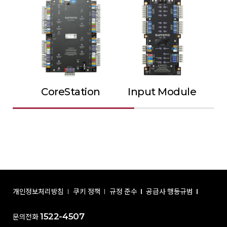
CoreStation
Input Module
Ou
개인정보처리방침
쿠키 정책
규정 준수
공급사 행동규범
1522-4507
문의전화