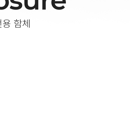
osure
 전용 함체