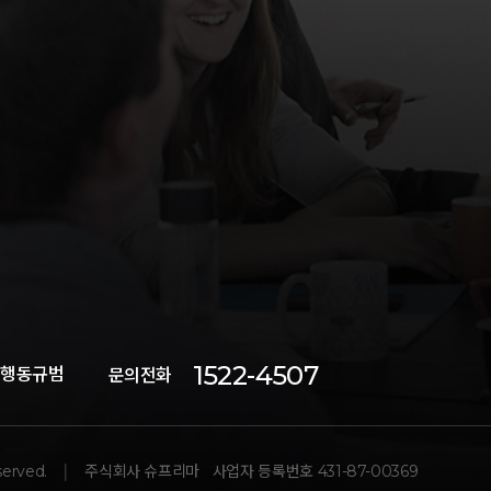
1522-4507
 행동규범
문의전화
served.
주식회사 슈프리마
사업자 등록번호 431-87-00369