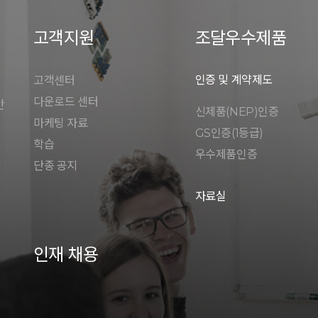
고객지원
조달우수제품
인증 및 계약제도
고객센터
다운로드 센터
안
신제품(NEP)인증
마케팅 자료
GS인증(1등급)
학습
우수제품인증
단종 공지
자료실
인재 채용