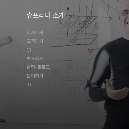
슈프리마 소개
회사소개
고객가치
CI
보도자료
칼럼/ 블로그
문의하기
IR