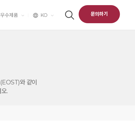
문의하기
달우수제품
KO
language
(EOST)와 같이
오.