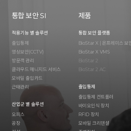
통합 보안 SI
제품
적용기능 별 솔루션
통합 보안 플랫폼
출입통제
BioStar X | 온프레미스 보
영상보안(CCTV)
BioStar X VMS
방문객 관리
BioStar 2
클라우드 매니지드 서비스
BioStar 2 AC
모바일 출입카드
출입통제
근태관리
출입통제 컨트롤러
산업군 별 솔루션
바이오인식 장치
오피스
RFID 장치
공장
모바일 크리덴셜