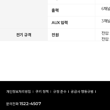
6채
출력
3채널
AUX 입력
전압: 
전기 규격
전원
전압: 
개인정보처리방침
쿠키 정책
규정 준수
공급사 행동규범
1522-4507
문의전화