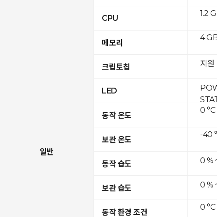
1.2 
CPU
4 GB
메모리
지원
크립토칩
POW
LED
STA
0 °C
동작 온도
-40 
보관 온도
일반
0 % 
동작 습도
0 % 
보관 습도
0 °C
동작 환경 조건