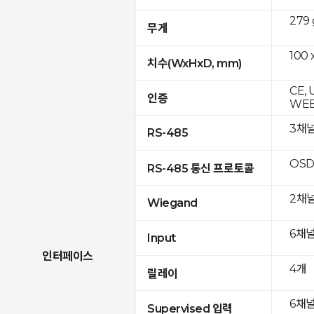
279 
무게
100 
치수(WxHxD, mm)
CE, 
인증
WEE
3채
RS-485
OSD
RS-485 통신 프로토콜
2채
Wiegand
6채
Input
인터페이스
4개
릴레이
6채
Supervised 입력