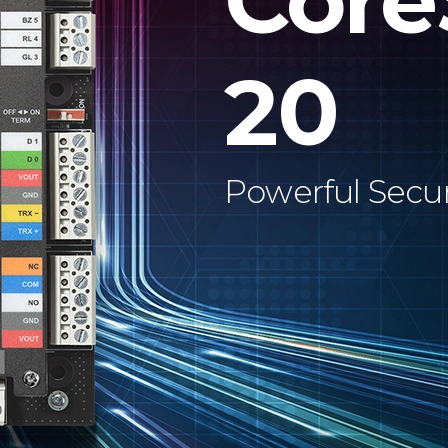
Core
20
Powerful Secur