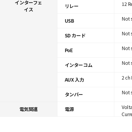
インターフェ
12 R
リレー
イス
Not 
USB
Not 
SD カード
Not 
PoE
Not 
インターコム
2 ch
AUX 入力
Not 
タンパー
Volt
電気関連
電源
Curre