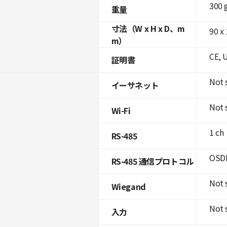
300 
重量
寸法（W x H x D、m
90 x
m）
CE, 
証明書
Not 
イーサネット
Not 
Wi-Fi
1 ch
RS-485
OSDP
RS-485 通信プロトコル
Not 
Wiegand
Not 
入力