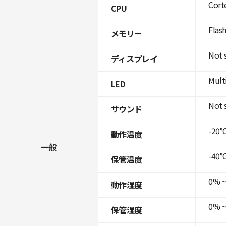
Cort
CPU
Flas
メモリー
Not 
ディスプレイ
Mult
LED
Not 
サウンド
-20°C
動作温度
一般
-40°C
保管温度
0% ~
動作湿度
0% ~
保管湿度