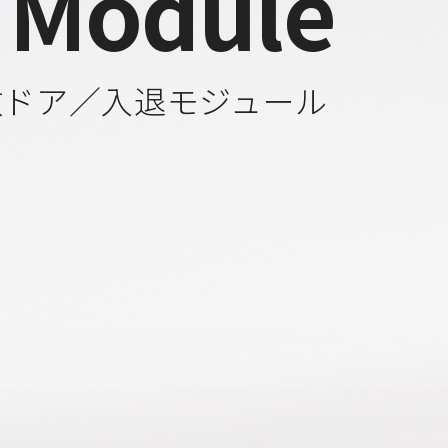
 Module
数ドア／入退モジュール