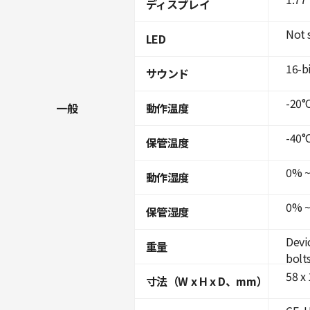
ディスプレイ
Not 
LED
16-b
サウンド
-20°C
一般
動作温度
-40°C
保管温度
0% ~
動作湿度
0% ~
保管湿度
Devi
重量
bolt
58 x
寸法（W x H x D、mm）