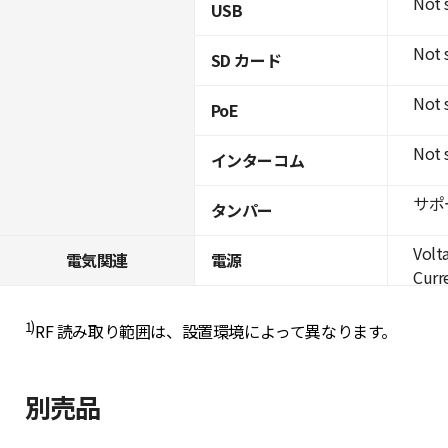
Not 
USB
Not 
SD カード
Not 
PoE
Not 
インターコム
サポ
タンパー
Volt
電気関連
電源
Curre
1)
RF 読み取り範囲は、設置環境によって異なります。
別売品