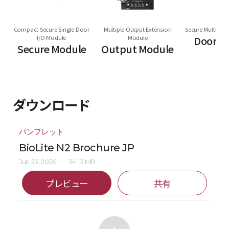
Compact Secure Single Door
Multiple Output Extension
Secure Multi Do
I/O Module
Module
Door M
Secure Module
Output Module
ダウンロード
パンフレット
BioLite N2 Brochure JP
Jun 23, 2026
34.13 MB
プレビュー
共有