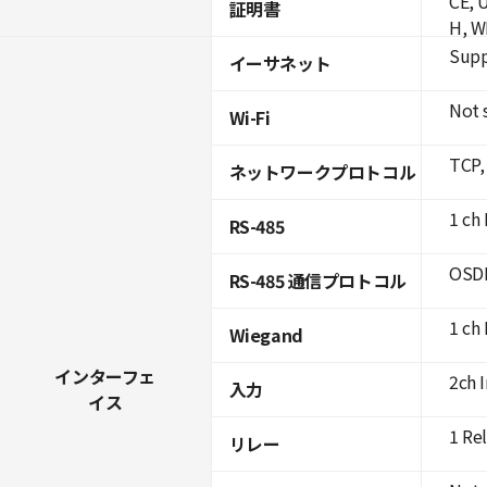
CE, 
証明書
H, W
Supp
イーサネット
Not 
Wi-Fi
TCP,
ネットワークプロトコル
1 ch 
RS-485
OSDP
RS-485 通信プロトコル
1 ch
Wiegand
インターフェ
2ch 
入力
イス
1 Re
リレー