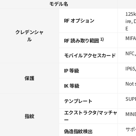
モデル名
125k
RF オプション
ire,
E
クレデンシャ
MIFA
ル
1)
RF 読み取り範囲
NFC,
モバイルアクセスカード
IP65
IP 等級
保護
Not 
IK 等級
SUPR
テンプレート
エクストラクタ/マッチャ
MINE
指紋
ー
サポー
偽造指紋検出