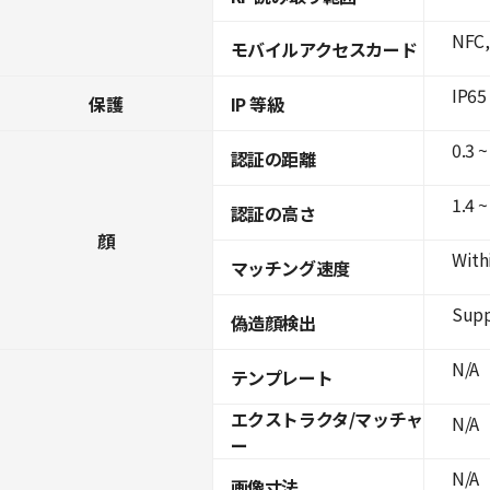
NFC,
モバイルアクセスカード
IP65
保護
IP 等級
0.3 ~
認証の距離
1.4 ~
認証の高さ
顔
With
マッチング速度
Supp
偽造顔検出
N/A
テンプレート
エクストラクタ/マッチャ
N/A
ー
N/A
画像寸法