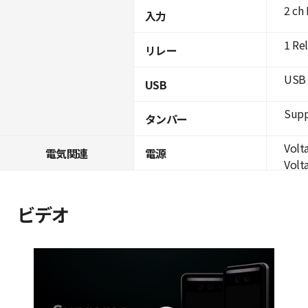
2 ch 
入力
1 Re
リレー
USB 
USB
Supp
タンパー
Volta
電気関連
電源
Volta
ビデオ