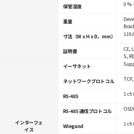
0 % 
保管湿度
Devi
重量
Brac
119.
寸法（W x H x D、mm）
CE, 
証明書
S, R
Supp
イーサネット
TCP,
ネットワークプロトコル
1 ch 
RS-485
OSDP
RS-485 通信プロトコル
インターフェ
1 ch 
Wiegand
イス