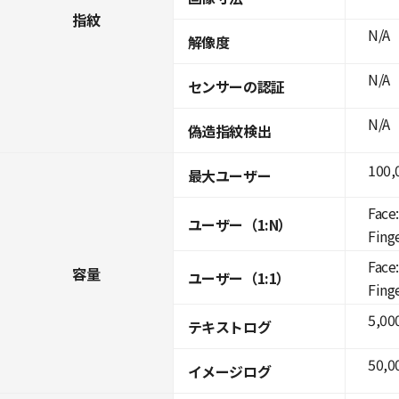
指紋
N/A
解像度
N/A
センサーの認証
N/A
偽造指紋検出
100,
最大ユーザー
Face
ユーザー（1:N）
Fing
Face:
容量
ユーザー（1:1）
Fing
5,00
テキストログ
50,0
イメージログ