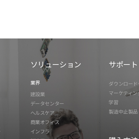
ソリューション
サポート
業界
ダウンロード
マーケティン
建設業
学習
データセンター
製造中止製品
ヘルスケア
商業オフィス
K
インフラ