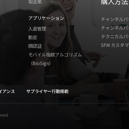
購入方法
製造業
アプリケーション
チャンネルパ
チャンネルパ
入退管理
テクニカルパ
勤怠
SFM カスタマ
顔認証
モバイル指紋アルゴリズム
（BioSign）
イアンス
サプライヤー行動規範
rved.