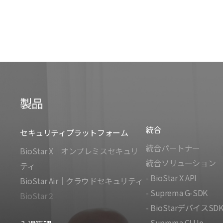
製品
統合
セキュリティプラットフォーム
統合パートナー
BioStar X｜オンプレミスセキュリ
統合ソリューション
ティ
- BioStar X API
BioStar Air｜クラウドセキュリティ
- Suprema G-SDK
BioStar 2
- BioStarデバイスSD
- Suprema CLUe