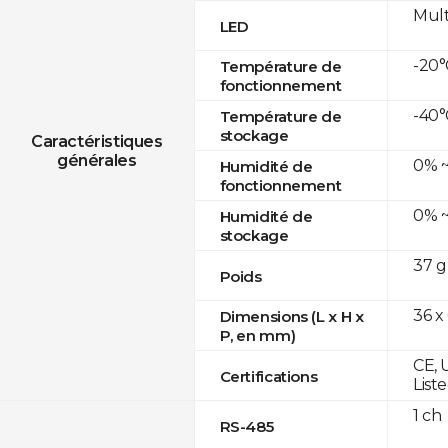
Mult
LED
-20°
Température de
fonctionnement
-40°
Température de
stockage
Caractéristiques
générales
0% ~
Humidité de
fonctionnement
0% ~
Humidité de
stockage
37 g
Poids
36 x
Dimensions (L x H x
P, en mm)
CE, 
Certifications
List
1 ch
RS-485