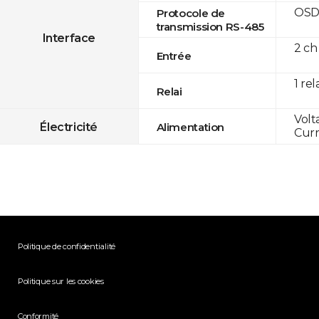
OSD
Protocole de
transmission RS-485
Interface
2 ch
Entrée
1 rel
Relai
Volt
Électricité
Alimentation
Curr
Politique de confidentialité
Politique sur les cookies
Conformité