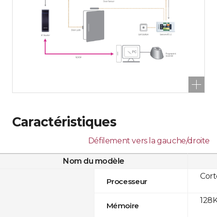
Caractéristiques
Défilement vers la gauche/droite
Nom du modèle
Cor
Processeur
128K
Mémoire