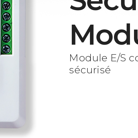
Secu
Mod
Module E/S c
sécurisé