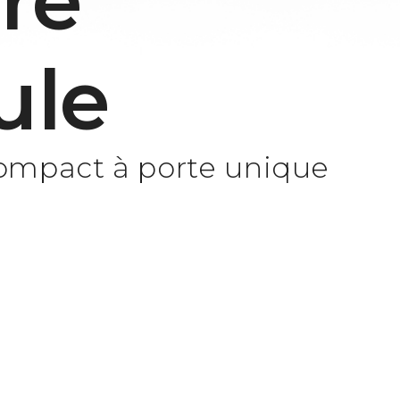
re
ule
ompact à porte unique