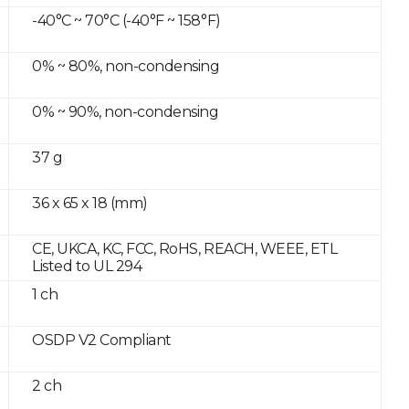
-40°C ~ 70°C (-40°F ~ 158°F)
0% ~ 80%, non-condensing
0% ~ 90%, non-condensing
37 g
36 x 65 x 18 (mm)
CE, UKCA, KC, FCC, RoHS, REACH, WEEE, ETL
Listed to UL 294
1 ch
OSDP V2 Compliant
2 ch