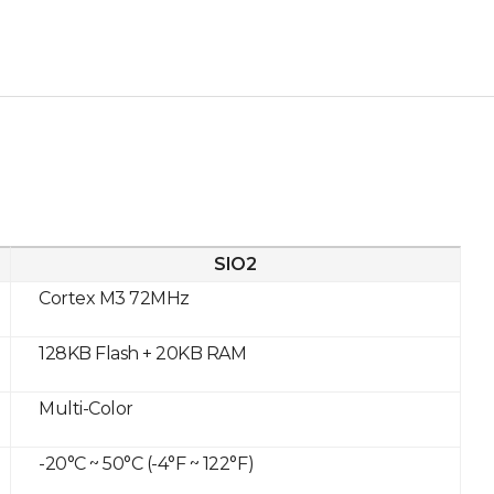
SIO2
Cortex M3 72MHz
128KB Flash + 20KB RAM
Multi-Color
-20°C ~ 50°C (-4°F ~ 122°F)