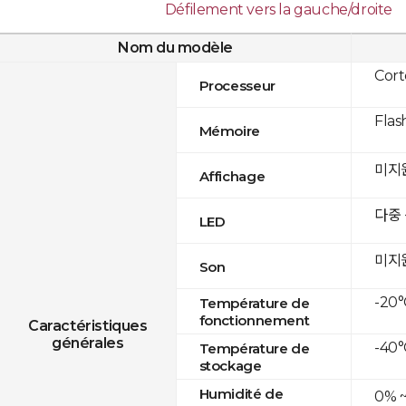
Défilement vers la gauche/droite
Nom du modèle
Cor
Processeur
Flas
Mémoire
미지
Affichage
다중
LED
미지
Son
-20°
Température de
fonctionnement
Caractéristiques
générales
-40°
Température de
stockage
Humidité de
0% 