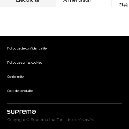
전류: 
Politique de confidentialité
Politique sur les cookies
Conformité
Code de conduite
Copyright © Suprema Inc. Tous droits réservés.