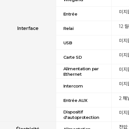
미지
Entrée
12 
Interface
Relai
미지
USB
미지
Carte SD
Alimentation par
미지
Ethernet
미지
Intercom
2 채
Entrée AUX
Dispositif
미지
d'autoprotection
전압: 
Électricité
Alimentation