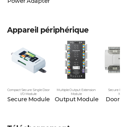
Power Adapter
Appareil périphérique
Compact Secure Single Door
Multiple Output Extension
Secure Multi
I/O Module
Module
Modu
Secure Module
Output Module
Door M