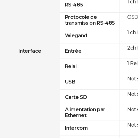
1 ch
RS-485
OSD
Protocole de
transmission RS-485
1 ch
Wiegand
2ch 
Interface
Entrée
1 Re
Relai
Not
USB
Not
Carte SD
Not
Alimentation par
Ethernet
Not
Intercom