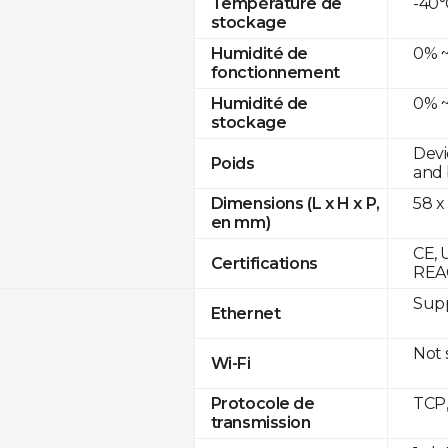
-40°
Température de
stockage
0% ~
Humidité de
fonctionnement
0% ~
Humidité de
stockage
Devi
Poids
and 
58 x
Dimensions (L x H x P,
en mm)
CE, 
Certifications
REA
Supp
Ethernet
Not
Wi-Fi
TCP
Protocole de
transmission