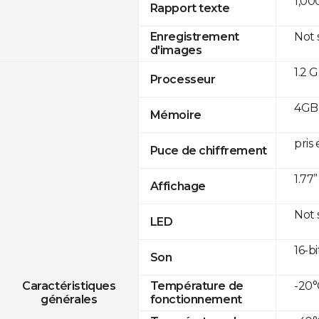
1,00
Rapport texte
Not
Enregistrement
d'images
1.2 
Processeur
4GB
Mémoire
pris
Puce de chiffrement
1.77
Affichage
Not
LED
16-bi
Son
-20°
Caractéristiques
Température de
générales
fonctionnement