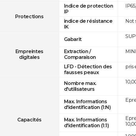
IP65
Indice de protection
IP
Protections
Not
indice de résistance
IK
SUPR
Gabarit
MINE
Empreintes
Extraction /
digitales
Comparaison
pris
LFD - Détection des
fausses peaux
10,0
Nombre max.
d'utilisateurs
Epre
Max. Informations
d'identification (1:N)
Eprei
Capacités
Max. Informations
10,0
d'identification (1:1)