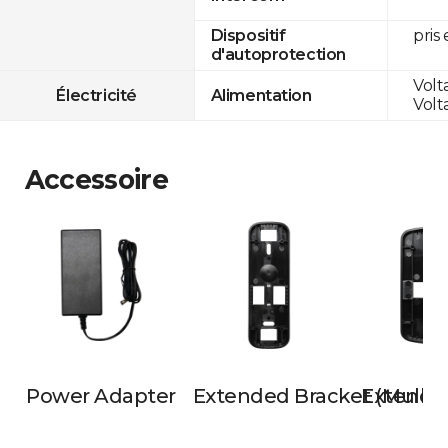
pris
Dispositif
d'autoprotection
Volt
Électricité
Alimentation
Volt
Accessoire
Power Adapter
Extended Bracket (Mullio
Extende