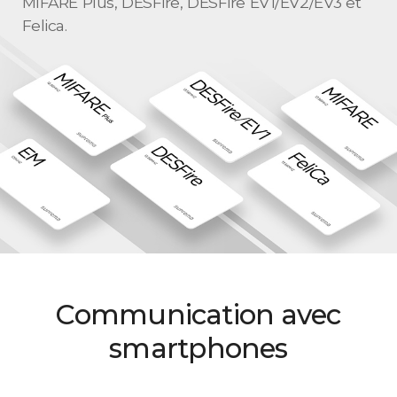
MIFARE Plus, DESFire, DESFire EV1/EV2/EV3 et
Felica.
Communication avec
smartphones