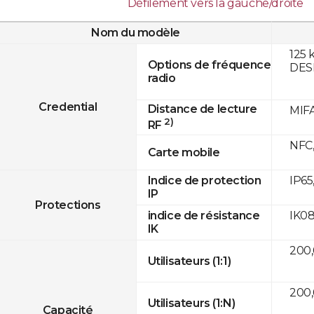
Défilement vers la gauche/droite
Nom du modèle
125 
Options de fréquence
DESF
radio
Credential
Distance de lecture
MIFA
2)
RF
NFC,
Carte mobile
IP65
Indice de protection
IP
Protections
IK0
indice de résistance
IK
200
Utilisateurs (1:1)
200
Utilisateurs (1:N)
Capacité