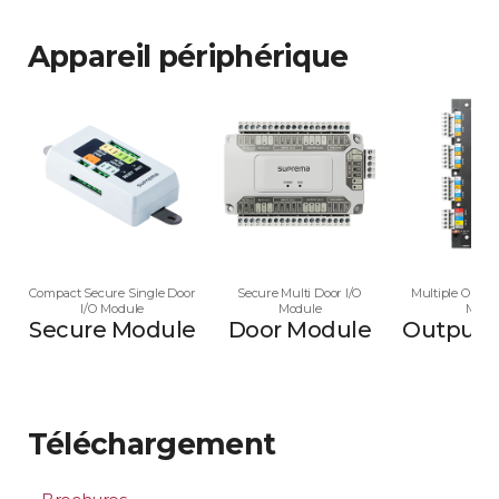
Appareil périphérique
Compact Secure Single Door
Secure Multi Door I/O
Multiple Outpu
I/O Module
Module
Modu
Secure Module
Door Module
Output 
Téléchargement