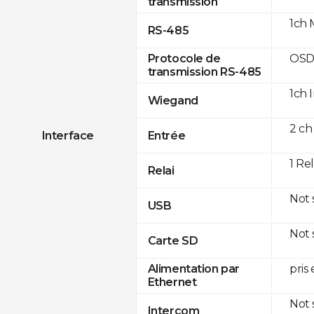
transmission
1ch 
RS-485
OSD
Protocole de
transmission RS-485
1ch 
Wiegand
2 ch
Interface
Entrée
1 Re
Relai
Not
USB
Not
Carte SD
pris
Alimentation par
Ethernet
Not
Intercom