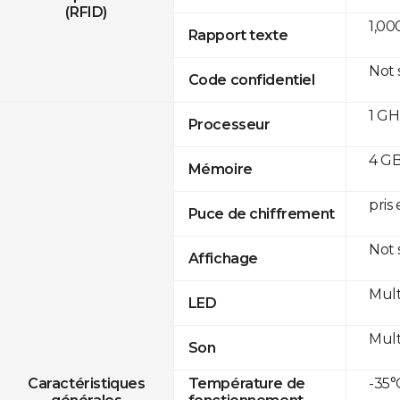
(RFID)
1,00
Rapport texte
Not
Code confidentiel
1 GH
Processeur
4 GB
Mémoire
pris
Puce de chiffrement
Not
Affichage
Mult
LED
Mult
Son
-35°
Caractéristiques
Température de