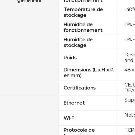
générales
fonctionnement
-40°
Température de
stockage
0% ~
Humidité de
fonctionnement
0% ~
Humidité de
stockage
Devi
Poids
and 
48 x
Dimensions (L x H x P,
en mm)
CE, 
Certifications
REA
Supp
Ethernet
Not
Wi-Fi
TCP
Protocole de