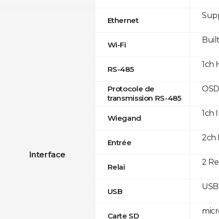
Supp
Ethernet
Built
Wi-Fi
1ch 
RS-485
OSD
Protocole de
transmission RS-485
1ch 
Wiegand
2ch 
Entrée
Interface
2 Re
Relai
USB 
USB
micr
Carte SD