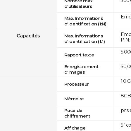
500
Nombre max.
d'utilisateurs
Empr
Max. Informations
d'identification (1:N)
Empr
Capacités
Max. Informations
PIN:
d'identification (1:1)
5,00
Rapport texte
50,
Enregistrement
d'images
1.0 
Processeur
8GB 
Mémoire
pris
Puce de
chiffrement
5” c
Affichage