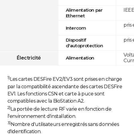
IEEE
Alimentation par
Ethernet
pris
Intercom
pris
Dispositif
d'autoprotection
Volt
Électricité
Alimentation
Curr
1)
Les cartes DESFire EV2/EV3 sont prises en charge
par la compatibilité ascendante des cartes DESFire
EV1. Les fonctions CSN et carte à puce sont
compatibles avec la BioStation A2.
2)
La portée de lecture RF varie en fonction de
l'environnement d'installation.
3)
Nombre d'utilisateurs enregistrés sans données
d'identification.