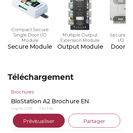
Compact Secure
Single Door I/O
Multiple Output
Secure Mu
Module
Extension Module
I/O Mo
Secure Module
Output Module
Door M
Téléchargement
Brochures
BioStation A2 Brochure EN
May 14, 2019
1.34 MB
Prévisualiser
Partager