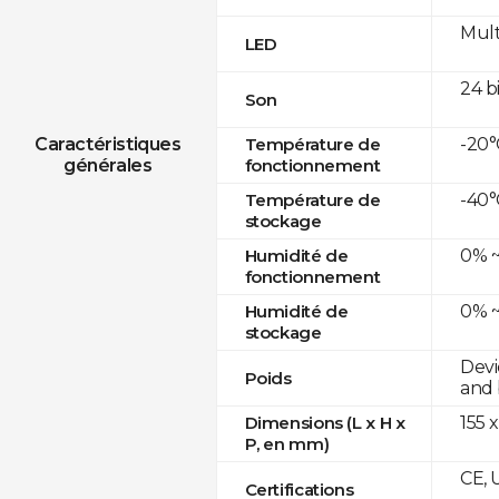
Mult
LED
24 b
Son
-20°
Caractéristiques
Température de
générales
fonctionnement
-40°
Température de
stockage
0% ~
Humidité de
fonctionnement
0% ~
Humidité de
stockage
Devi
Poids
and 
155 x
Dimensions (L x H x
P, en mm)
CE, 
Certifications