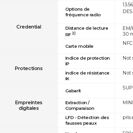
13.5
Options de
DESF
fréquence radio
Credential
Distance de lecture
EM/H
2)
30 
RF
NFC
Carte mobile
Not
Indice de protection
IP
Protections
Not
indice de résistance
IK
SUPR
Gabarit
MINE
Empreintes
Extraction /
digitales
Comparaison
pris
LFD - Détection des
fausses peaux