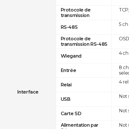
TCP
Protocole de
transmission
5 ch
RS-485
OSD
Protocole de
transmission RS-485
4 ch
Wiegand
8 ch
Entrée
sele
4 re
Relai
Interface
Not
USB
Not
Carte SD
Not
Alimentation par