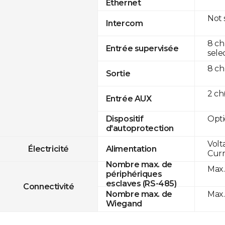
Ethernet
Not
Intercom
8 ch
Entrée supervisée
sele
8 ch
Sortie
2 c
Entrée AUX
Opti
Dispositif
d'autoprotection
Volt
Électricité
Alimentation
Curr
Nombre max. de
Max.
périphériques
esclaves (RS-485)
Connectivité
Max.
Nombre max. de
Wiegand