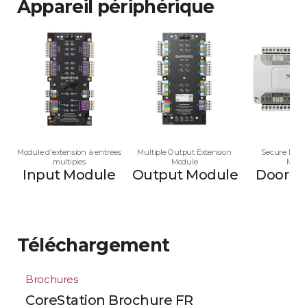
Appareil périphérique
Module d'extension à entrées
Multiple Output Extension
Secure Multi
multiples
Module
Modu
Input Module
Output Module
Door M
Téléchargement
Brochures
CoreStation Brochure FR