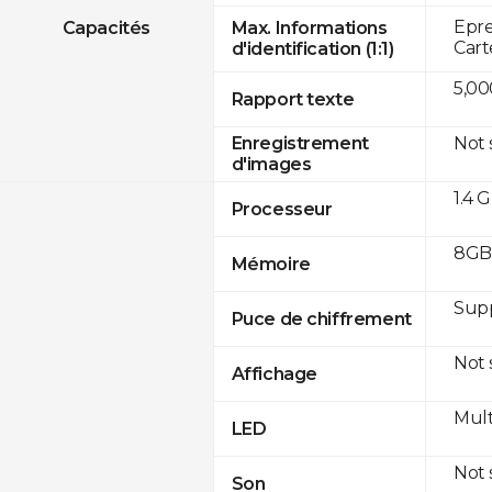
Epre
Capacités
Max. Informations
Cart
d'identification (1:1)
5,00
Rapport texte
Not
Enregistrement
d'images
1.4 
Processeur
8GB 
Mémoire
Sup
Puce de chiffrement
Not
Affichage
Mult
LED
Not
Son