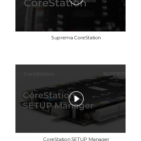
Suprema CoreStation
CoreStation SETUP Manager