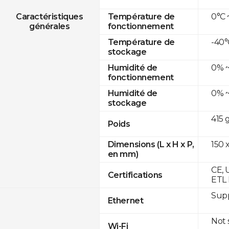
0°C 
Caractéristiques
Température de
générales
fonctionnement
-40°
Température de
stockage
0% ~
Humidité de
fonctionnement
0% ~
Humidité de
stockage
415 
Poids
150 x
Dimensions (L x H x P,
en mm)
CE, 
Certifications
ETL 
Supp
Ethernet
Not
Wi-Fi