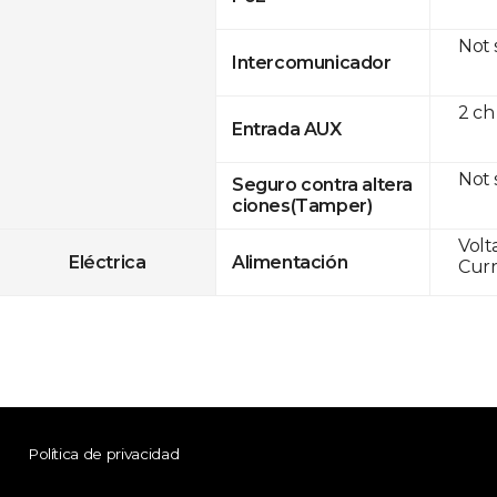
Not
Intercomunicador
2 ch
Entrada AUX
Not
Seguro contra altera
ciones(Tamper)
Volt
Eléctrica
Alimentación
Curr
Política de privacidad