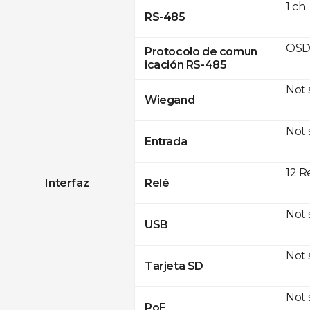
1 ch
RS-485
OSD
Protocolo de comun
icación RS-485
Not
Wiegand
Not
Entrada
12 R
Interfaz
Relé
Not
USB
Not
Tarjeta SD
Not
PoE