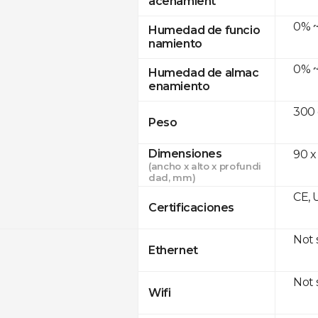
acenamient
0% ~
Humedad de funcio
namiento
0% ~
Humedad de almac
enamiento
300
Peso
Dimensiones
90 x
(ancho x alto x profundi
dad, mm)
CE, 
Certificaciones
Not
Ethernet
Not
Wifi