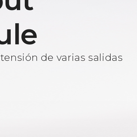
ut
ule
ensión de varias salidas