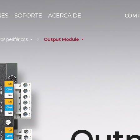
NES
SOPORTE
ACERCA DE
COM
vos periféricos
Output Module