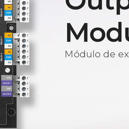
Outp
Mod
Módulo de ext