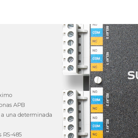
áximo
zonas APB
s a una determinada
s RS-485