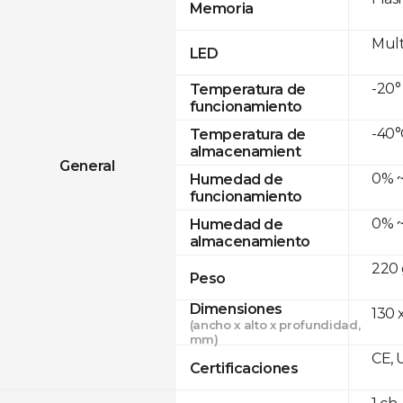
Memoria
Mult
LED
-20°
Temperatura de
funcionamiento
-40°
Temperatura de
almacenamient
General
0% ~
Humedad de
funcionamiento
0% ~
Humedad de
almacenamiento
220 
Peso
Dimensiones
130 
(ancho x alto x profundidad,
mm)
CE, 
Certificaciones