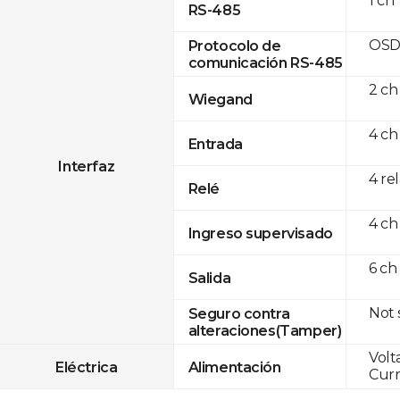
1 ch
RS-485
OSD
Protocolo de
comunicación RS-485
2 ch
Wiegand
4 ch
Entrada
Interfaz
4 re
Relé
4 ch
Ingreso supervisado
6 ch
Salida
Not
Seguro contra
alteraciones(Tamper)
Volt
Eléctrica
Alimentación
Curr