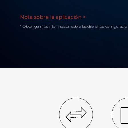
Nota sobre la aplicación >
* Obtenga más información sobre las diferentes configuracion