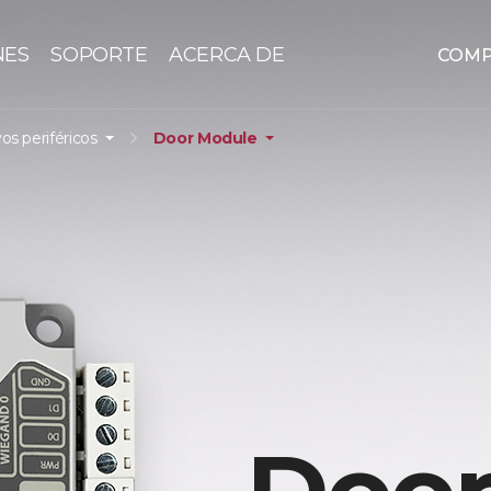
NES
SOPORTE
ACERCA DE
COM
vos periféricos
Door Module