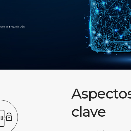
es a través de.
Aspecto
clave