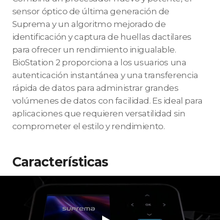
sensor óptico de última generación de
Suprema y un algoritmo mejorado de
identificación y captura de huellas dactilares
para ofrecer un rendimiento inigualable.
BioStation 2 proporciona a los usuarios una
autenticación instantánea y una transferencia
rápida de datos para administrar grandes
volúmenes de datos con facilidad. Es ideal para
aplicaciones que requieren versatilidad sin
comprometer el estilo y rendimiento.
Características