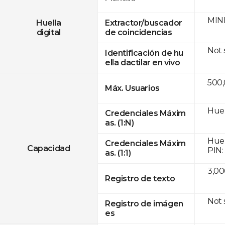
MINE
Huella
Extractor/buscador
digital
de coincidencias
Not
Identificación de hu
ella dactilar en vivo
500
Máx. Usuarios
Huel
Credenciales Máxim
as. (1:N)
Huel
Credenciales Máxim
Capacidad
PIN:
as. (1:1)
3,00
Registro de texto
Not
Registro de imágen
es