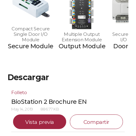
Compact Secure
Single Door I/O
Multiple Output
Secure Mu
Module
Extension Module
I/O Mo
Secure Module
Output Module
Door M
Descargar
Folleto
BioStation 2 Brochure EN
May 14, 2019
886.77 KB
Vista previa
Compartir