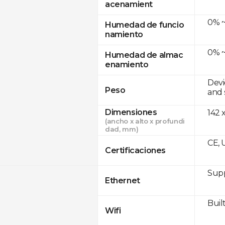
acenamient
0% ~
Humedad de funcio
namiento
0% ~
Humedad de almac
enamiento
Devi
Peso
and 
Dimensiones
142 
(ancho x alto x profundi
dad, mm)
CE, 
Certificaciones
Supp
Ethernet
Built
Wifi