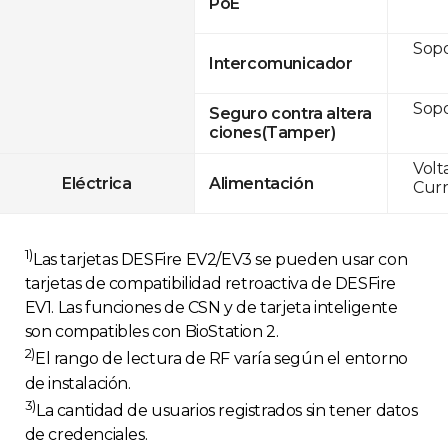
PoE
Sop
Intercomunicador
Sop
Seguro contra altera
ciones(Tamper)
Volt
Eléctrica
Alimentación
Curr
1)
Las tarjetas DESFire EV2/EV3 se pueden usar con
tarjetas de compatibilidad retroactiva de DESFire
EV1. Las funciones de CSN y de tarjeta inteligente
son compatibles con BioStation 2.
2)
El rango de lectura de RF varía según el entorno
de instalación.
3)
La cantidad de usuarios registrados sin tener datos
de credenciales.