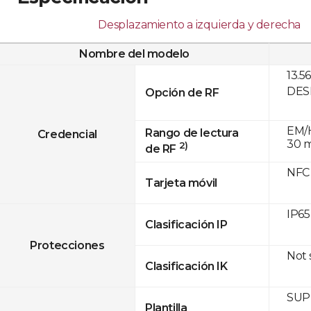
Desplazamiento a izquierda y derecha
Nombre del modelo
13.5
DESF
Opción de RF
EM/H
Rango de lectura
Credencial
30 
2)
de RF
NFC
Tarjeta móvil
IP65
Clasificación IP
Protecciones
Not
Clasificación IK
SUPR
Plantilla