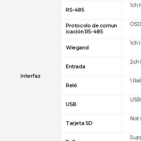
1ch 
RS-485
OSD
Protocolo de comun
icación RS-485
1ch 
Wiegand
2ch 
Entrada
Interfaz
1 Re
Relé
USB 
USB
Not
Tarjeta SD
Supp