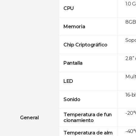
1.0 
CPU
8GB
Memoria
Sop
Chip Criptográfico
2.8”
Pantalla
Mult
LED
16-bi
Sonido
-20°
Temperatura de fun
General
cionamiento
-40°
Temperatura de alm