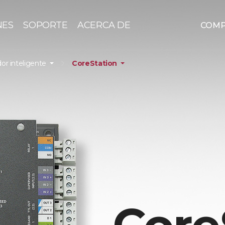
NES
SOPORTE
ACERCA DE
COM
or inteligente
CoreStation