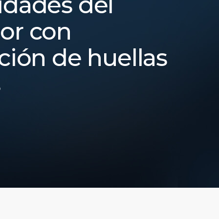
idades del
or con
ación de huellas
s