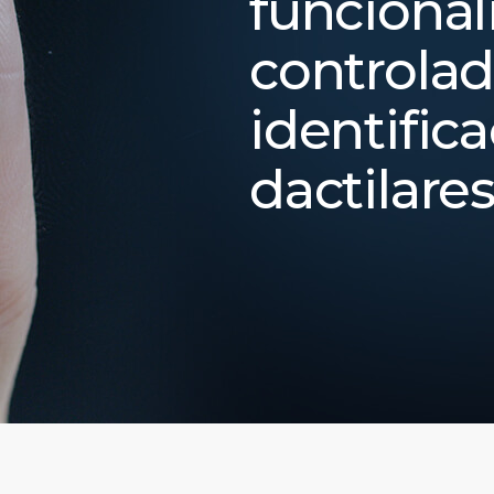
funcional
controlad
identific
dactilare