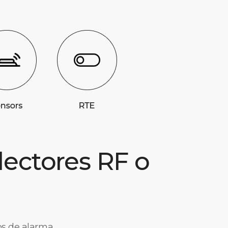
 lectores RF o
os de alarma