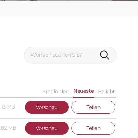
Neueste
Empfohlen
Beliebt
0.13 MB
Vorschau
Teilen
.82 MB
Vorschau
Teilen