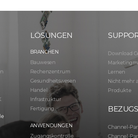
LÖSUNGEN
SUPPO
BRANCHEN
Download C
Bauwesen
Marketingma
en
Rechenzentrum
Lernen
Gesundheitswesen
Nicht mehr
Handel
Produkte
K
Infrastruktur
BEZUG
Fertigung
le
ANWENDUNGEN
Channel-Par
Zugangskontrolle
Channel-Par