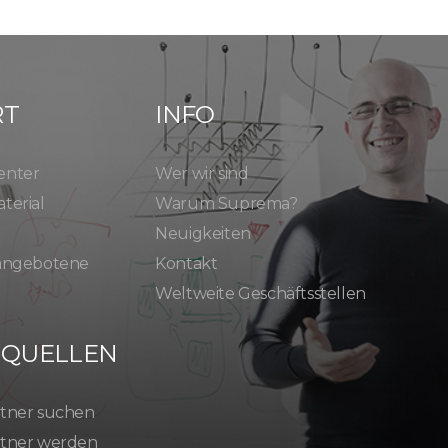
RT
INFO
enter
Wer wir sind
terial
Warum Suprema?
Neuigkeiten
 angebotene
Kontakt
Weltweite Geschäftsstellen
SQUELLEN
tner suchen
tner werden