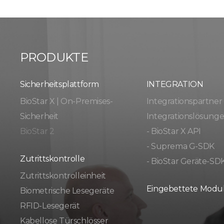
PRODUKTE
Sicherheitsplattform
INTEGRATION
BioStar X | On-Premises-
Integrationspartner
Sicherheit
Integrationslösung
BioStar 2
- BioStar X API
- Suprema G-SDK
Zutrittskontrolle
- BioStar Geräte-SD
Zutrittskontrolleinheit
Eingebettete Modu
Biometrische Lesegeräte
RFID-Lesegerät
Kabellose Türschlösser