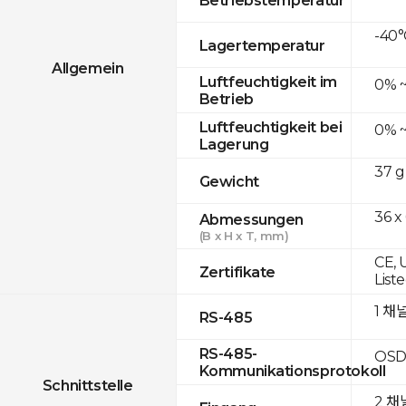
-40°
Lagertemperatur
Allgemein
Luftfeuchtigkeit im
0% 
Betrieb
Luftfeuchtigkeit bei
0% 
Lagerung
37 g
Gewicht
36 x
Abmessungen
(B x H x T, mm)
CE, 
Zertifikate
List
1 채
RS-485
RS-485-
OSD
Kommunikationsprotokoll
Schnittstelle
2 채