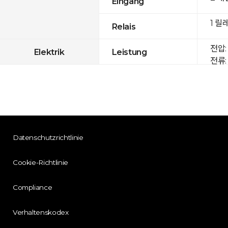
Eingang
1 릴
Relais
전압: 
Elektrik
Leistung
전류: 
Datenschutzrichtlinie
Cookie-Richtlinie
Compliance
Verhaltenskodex