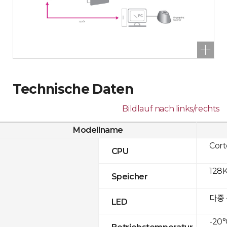
Technische Daten
Bildlauf nach links/rechts
Modellname
Cor
CPU
128K
Speicher
다중
LED
-20°
Betriebstemperatur