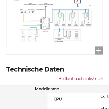
Technische Daten
Bildlauf nach links/rechts
Modellname
Cor
CPU
Flas