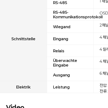
1 채
RS-485
RS-485-
OSD
Kommunikationsprotokoll
2채
Wiegand
4 채
Schnittstelle
Eingang
4 릴
Relais
Überwachte
4 채
Eingabe
6 채
Ausgang
전압: 
Elektrik
Leistung
전류: 
Video