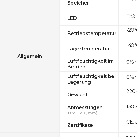
Speicher
다중
LED
-20°
Betriebstemperatur
-40°
Lagertemperatur
Allgemein
Luftfeuchtigkeit im
0% 
Betrieb
Luftfeuchtigkeit bei
0% 
Lagerung
220 
Gewicht
130 
Abmessungen
(B x H x T, mm)
CE, 
Zertifikate