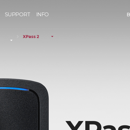
SUPPORT
INFO
B
XPass 2