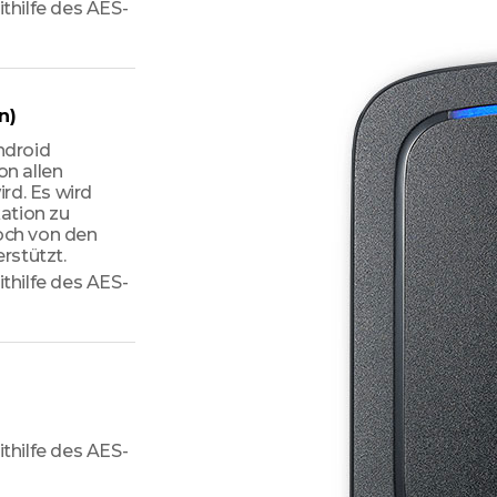
hilfe des AES-
n)
ndroid
on allen
rd. Es wird
ation zu
och von den
rstützt.
hilfe des AES-
hilfe des AES-