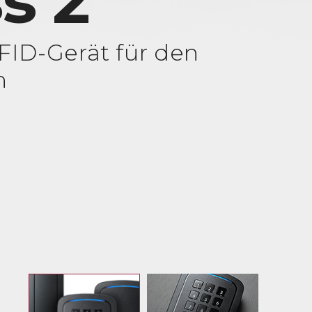
s 2
ID-Gerät für den
h