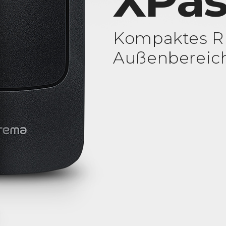
XPas
Kompaktes RF
Außenbereic