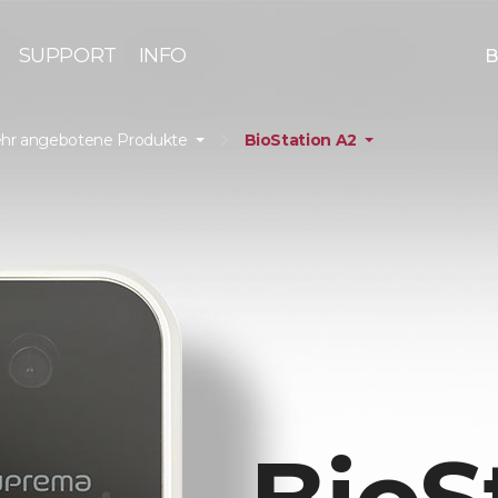
SUPPORT
INFO
B
hr angebotene Produkte
BioStation A2