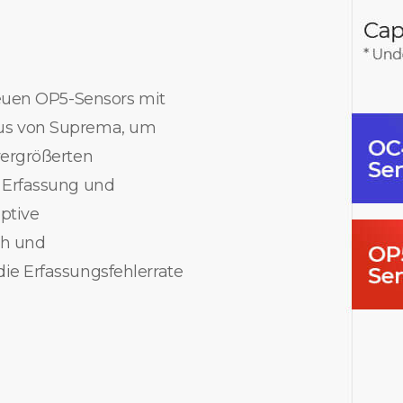
neuen OP5-Sensors mit
us von Suprema, um
vergrößerten
 Erfassung und
ptive
ch und
ie Erfassungsfehlerrate