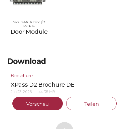
Secure Multi Door I/O
Module
Door Module
Download
Broschüre
XPass D2 Brochure DE
Jun 23, 2026
44.38 MB
Vorschau
Teilen