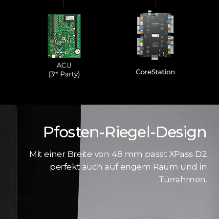
Pfosten-Riegel-Design
Mit einer Breite von 48 mm passt XPass D2
perfekt auch auf engem Raum und in
Türrahmen.