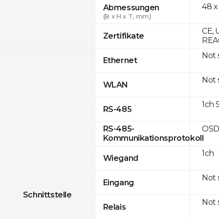
48 x
Abmessungen
(B x H x T, mm)
CE, 
Zertifikate
REAC
Not
Ethernet
Not
WLAN
1ch 
RS-485
OSD
RS-485-
Kommunikationsprotokoll
1ch
Wiegand
Not
Eingang
Schnittstelle
Not
Relais