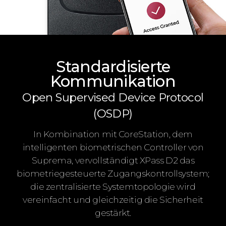
Standardisierte
Kommunikation
Open Supervised Device Protocol
(OSDP)
In Kombination mit CoreStation, dem
intelligenten biometrischen Controller von
Suprema, vervollständigt XPass D2 das
biometriegesteuerte Zugangskontrollsystem;
die zentralisierte Systemtopologie wird
vereinfacht und gleichzeitig die Sicherheit
gestärkt.