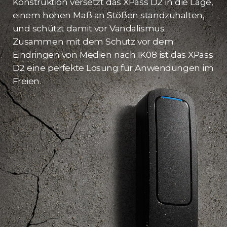
Konstruktion versetzt das XPass D2 in die Lage,
einem hohen Maß an Stößen standzuhalten,
und schützt damit vor Vandalismus.
Zusammen mit dem Schutz vor dem
Eindringen von Medien nach IK08 ist das XPass
D2 eine perfekte Lösung für Anwendungen im
Freien.