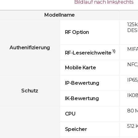
Bildlauf nach links/rechts
Modellname
125k
DESF
RF Option
Authenifizierung
MIFA
1)
RF-Lesereichweite
NFC,
Mobile Karte
IP65
IP-Bewertung
Schutz
IK0
IK-Bewertung
80 
CPU
512 
Speicher