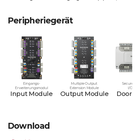
Peripheriegerät
Eingangs-
Multiple Output
Secure Mul
Erweiterungsmodul
Extension Module
I/O Mo
Input Module
Output Module
Door M
Download