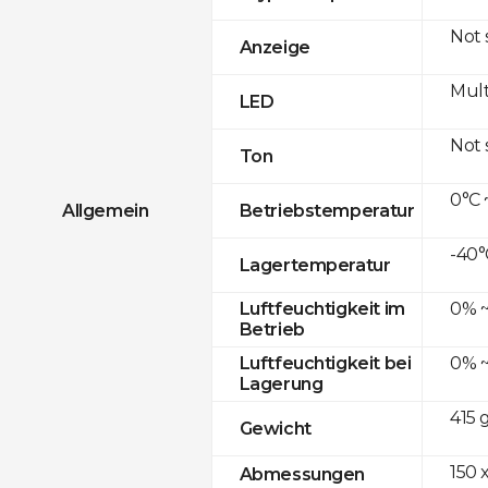
Not
Anzeige
Mult
LED
Not
Ton
0°C 
Allgemein
Betriebstemperatur
-40°
Lagertemperatur
0% ~
Luftfeuchtigkeit im
Betrieb
0% ~
Luftfeuchtigkeit bei
Lagerung
415 
Gewicht
150 x
Abmessungen