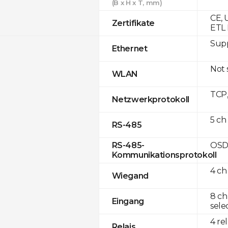
(B x H x T, mm)
CE, 
Zertifikate
ETL 
Supp
Ethernet
Not
WLAN
TCP
Netzwerkprotokoll
5 ch
RS-485
OSD
RS-485-
Kommunikationsprotokoll
4 ch
Wiegand
8 ch
Eingang
sele
4 re
Relais