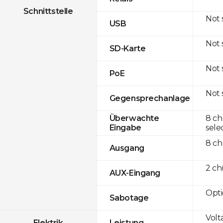
Schnittstelle
Not
USB
Not
SD-Karte
Not
PoE
Not
Gegensprechanlage
8 ch
Überwachte
sele
Eingabe
8 ch
Ausgang
2 c
AUX-Eingang
Opti
Sabotage
Volt
Elektrik
Leistung