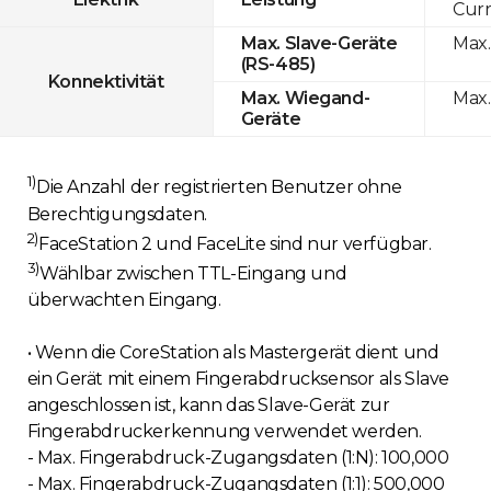
Curr
Max.
Max. Slave-Geräte
(RS-485)
Konnektivität
Max.
Max. Wiegand-
Geräte
1)
Die Anzahl der registrierten Benutzer ohne
Berechtigungsdaten.
2)
FaceStation 2 und FaceLite sind nur verfügbar.
3)
Wählbar zwischen TTL-Eingang und
überwachten Eingang.
• Wenn die CoreStation als Mastergerät dient und
ein Gerät mit einem Fingerabdrucksensor als Slave
angeschlossen ist, kann das Slave-Gerät zur
Fingerabdruckerkennung verwendet werden.
- Max. Fingerabdruck-Zugangsdaten (1:N): 100,000
- Max. Fingerabdruck-Zugangsdaten (1:1): 500,000